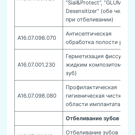
“Sial&Protect”, “GLUMA
Desensitizer” (обе челюст
при отбеливании)
Антисептическая
A16.07.098.070
обработка полости рта
Герметизация фиссур
A16.07.001.230
жидким композитом (од
зуб)
Профилактическая
A16.07.098.080
гигиеническая чистка в
области имплантата
Отбеливание зубов
Отбеливание зубов