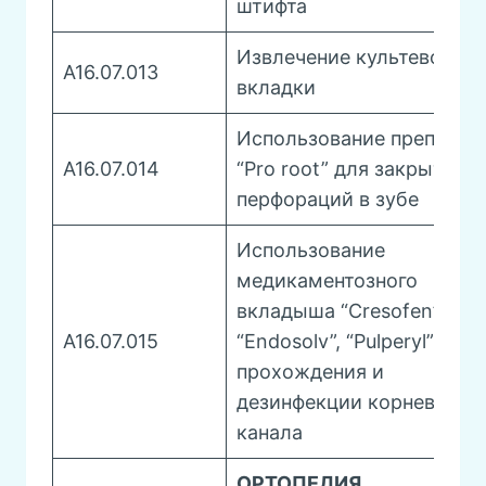
штифта
Извлечение культевой
A16.07.013
вкладки
Использование препарат
A16.07.014
“Pro root” для закрытия
перфораций в зубе
Использование
медикаментозного
вкладыша “Сresofen”,
A16.07.015
“Endosolv”, “Pulperyl” для
прохождения и
дезинфекции корневого
канала
ОРТОПЕДИЯ